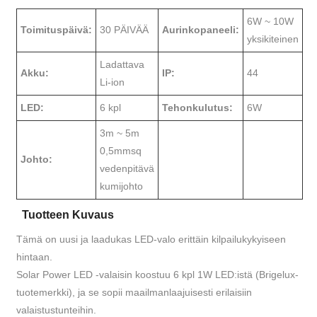
6W ~ 10W
Toimituspäivä:
30 PÄIVÄÄ
Aurinkopaneeli:
yksikiteinen
Ladattava
Akku:
IP:
44
Li-ion
LED:
6 kpl
Tehonkulutus:
6W
3m ~ 5m
0,5mmsq
Johto:
vedenpitävä
kumijohto
Tuotteen Kuvaus
Tämä on uusi ja laadukas LED-valo erittäin kilpailukykyiseen
hintaan.
Solar Power LED -valaisin koostuu 6 kpl 1W LED:istä (Brigelux-
tuotemerkki), ja se sopii maailmanlaajuisesti erilaisiin
valaistustunteihin.