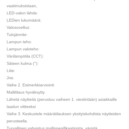
vaatimuksistaan,
LED-valon lähde:
LEDien lukumäärä:
Valosovellus:
Tulojännite:
Lampun teho:
Lampun valoteho:
Värilämpötila (CCT):
Säteen kulma (°):
Liite:
Jne.
Vaihe 2. Esimerkkiarviointi
Mallitilaus hyväksytty.
Lähetä näytteitä (perustuu vaiheen 1. viestintään) asiakkaille
laadun viitteeksi
Vaihe 3. Keskustele määrätilauksen yksityiskohdista näytteiden
perusteella.
Turvallinen vahvistus mallispesifikaatioista, väristä,