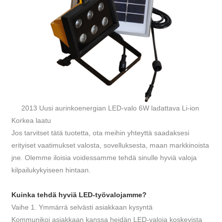
2013 Uusi aurinkoenergian LED-valo 6W ladattava Li-ion
Korkea laatu
Jos tarvitset tätä tuotetta, ota meihin yhteyttä saadaksesi
erityiset vaatimukset valosta, sovelluksesta, maan markkinoista
jne. Olemme iloisia voidessamme tehdä sinulle hyviä valoja
kilpailukykyiseen hintaan.
Kuinka tehdä hyviä LED-työvalojamme?
Vaihe 1. Ymmärrä selvästi asiakkaan kysyntä
Kommunikoi asiakkaan kanssa heidän LED-valoja koskevista