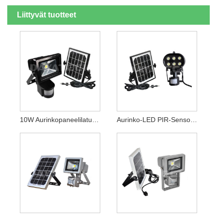
Liittyvät tuotteet
10W Aurinkopaneelilaturin LED-Työvalo
Aurinko-LED PIR-Sensorin Turvavalo