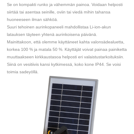
Se on kompakti runko ja vähemmän painoa. Voidaan helposti
siirtää tai asentaa seinille, oviin tai viedä mihin tahansa
huoneeseen ilman sähköä.
Suuri tehoinen aurinkopaneeli mahdollistaa Li-ion-akun
latauksen täyteen yhtenä aurinkoisena päivänä.
Mainittakoon, että olemme käyttäneet kahta valonsädealuetta,
korkea 100 % ja matala 50 %. Käyttäjät voivat painaa painiketta
muuttaakseen kirkkaustasoa helposti eri valaistustarkoituksiin.
Siinä on vesitiivis kansi kytkimessä, koko kone IP44. Se voisi
toimia sadeyöllä.