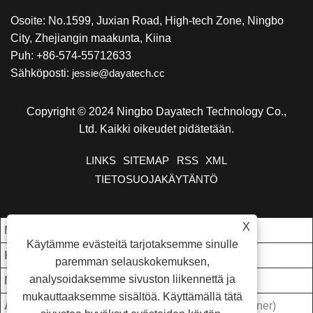
Osoite: No.1599, Juxian Road, High-tech Zone, Ningbo
City, Zhejiangin maakunta, Kiina
Puh: +86-574-55712633
Sähköposti:
jessie@dayatech.cc
Copyright © 2024 Ningbo Dayatech Technology Co.,
Ltd. Kaikki oikeudet pidätetään.
LINKS
SITEMAP
RSS
XML
TIETOSUOJAKÄYTÄNTÖ
X
Minun. Tilata:
1000 kpl/kpl
Käytämme evästeitä tarjotaksemme sinulle
Kauppaehto:
FOB
paremman selauskokemuksen,
analysoidaksemme sivuston liikennettä ja
Maksuehdot:
T/T
mukauttaaksemme sisältöä. Käyttämällä tätä
Alkuperäpaikka:
Zhejiang, Kiina (Manner)