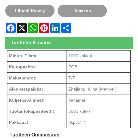
Lähetä Kysely
Amazon
Facebook
X
WhatsApp
Pinterest
LinkedIn
Share
Tuotteen Kuvaus
Minun. Tilata:
1000 kpl/kpl
Kauppaehto:
FOB
Maksuehdot:
T/T
Alkuperäpaikka:
Zhejiang, Kiina (Manner)
Kuljetusvälineet:
Valtameri
Tuotantokapasiteetti:
5000 kpl/kk
Pakkaus:
8kpl/CTN
Tuotteen Ominaisuus