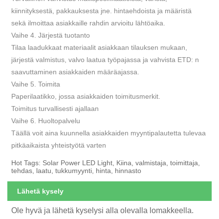
kiinnityksestä, pakkauksesta jne. hintaehdoista ja määristä
sekä ilmoittaa asiakkaille rahdin arvioitu lähtöaika.
Vaihe 4. Järjestä tuotanto
Tilaa laadukkaat materiaalit asiakkaan tilauksen mukaan,
järjestä valmistus, valvo laatua työpajassa ja vahvista ETD: n
saavuttaminen asiakkaiden määräajassa.
Vaihe 5. Toimita
Paperilaatikko, jossa asiakkaiden toimitusmerkit.
Toimitus turvallisesti ajallaan
Vaihe 6. Huoltopalvelu
Täällä voit aina kuunnella asiakkaiden myyntipalautetta tulevaa
pitkäaikaista yhteistyötä varten
Hot Tags: Solar Power LED Light, Kiina, valmistaja, toimittaja,
tehdas, laatu, tukkumyynti, hinta, hinnasto
Lähetä kysely
Ole hyvä ja lähetä kyselysi alla olevalla lomakkeella.